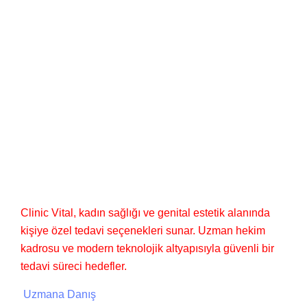
CLINIC VITAL
BILIMLE, GÜVENLE, ÖZENLE
Clinic Vital
Clinic Vital, kadın sağlığı ve genital estetik alanında
kişiye özel tedavi seçenekleri sunar. Uzman hekim
kadrosu ve modern teknolojik altyapısıyla güvenli bir
tedavi süreci hedefler.
Uzmana Danış