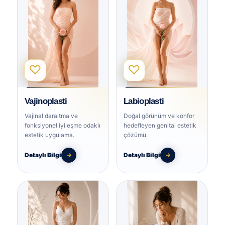
♡
♡
Vajinoplasti
Labioplasti
Vajinal daraltma ve
Doğal görünüm ve konfor
fonksiyonel iyileşme odaklı
hedefleyen genital estetik
estetik uygulama.
çözümü.
Detaylı Bilgi
→
Detaylı Bilgi
→