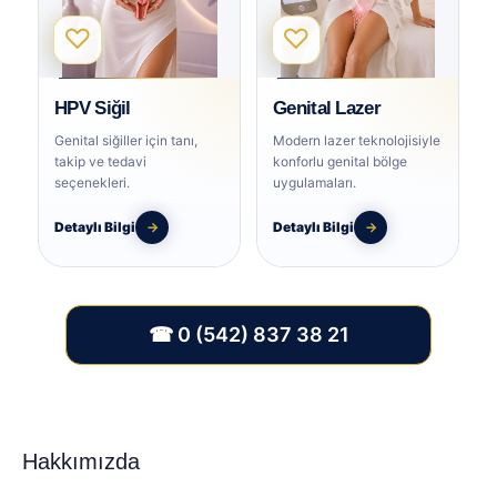
♡
♡
HPV Siğil
Genital Lazer
Genital siğiller için tanı,
Modern lazer teknolojisiyle
takip ve tedavi
konforlu genital bölge
seçenekleri.
uygulamaları.
Detaylı Bilgi
→
Detaylı Bilgi
→
☎ 0 (542) 837 38 21
Hakkımızda