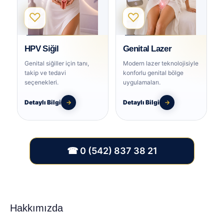
♡
♡
HPV Siğil
Genital Lazer
Genital siğiller için tanı,
Modern lazer teknolojisiyle
takip ve tedavi
konforlu genital bölge
seçenekleri.
uygulamaları.
Detaylı Bilgi
→
Detaylı Bilgi
→
☎ 0 (542) 837 38 21
Hakkımızda