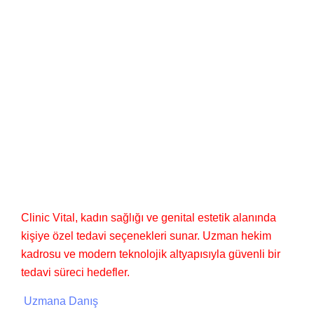
CLINIC VITAL
BILIMLE, GÜVENLE, ÖZENLE
Clinic Vital
Clinic Vital, kadın sağlığı ve genital estetik alanında
kişiye özel tedavi seçenekleri sunar. Uzman hekim
kadrosu ve modern teknolojik altyapısıyla güvenli bir
tedavi süreci hedefler.
Uzmana Danış