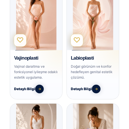
♡
♡
Vajinoplasti
Labioplasti
Vajinal daraltma ve
Doğal görünüm ve konfor
fonksiyonel iyileşme odaklı
hedefleyen genital estetik
estetik uygulama.
çözümü.
Detaylı Bilgi
→
Detaylı Bilgi
→