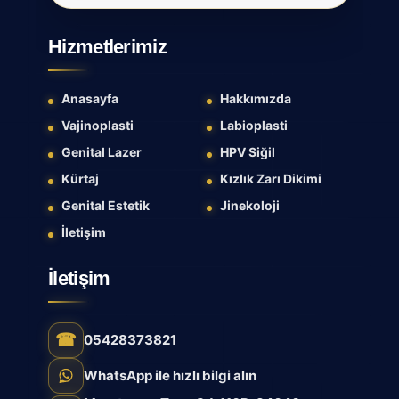
Hizmetlerimiz
Anasayfa
Hakkımızda
Vajinoplasti
Labioplasti
Genital Lazer
HPV Siğil
Kürtaj
Kızlık Zarı Dikimi
Genital Estetik
Jinekoloji
İletişim
İletişim
☎
05428373821
WhatsApp ile hızlı bilgi alın