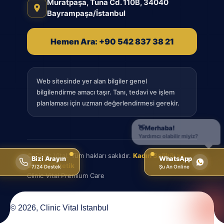
Muratpaşa, Tuna Cd. 110B, 34040
Bayrampaşa/İstanbul
Hemen Ara: +90 542 837 38 21
Web sitesinde yer alan bilgiler genel
bilgilendirme amacı taşır. Tanı, tedavi ve işlem
planlaması için uzman değerlendirmesi gerekir.
© Clinic Vital. Tüm hakları saklıdır.
Kadın Sağlığı ve
Bizi Arayın
WhatsApp
Genital Estetik
7/24 Destek
Şu An Online
Clinic Vital Premium Care
© 2026, Clinic Vital Istanbul