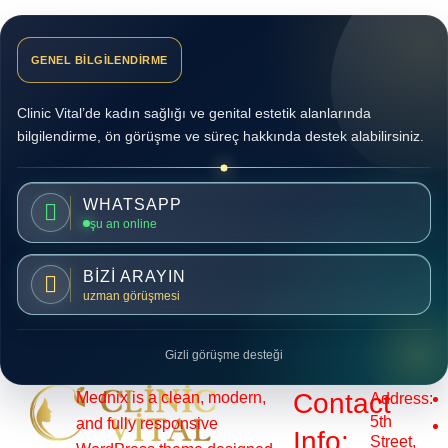
GENEL BİLGİLENDİRME
Clinic Vital’de kadın sağlığı ve genital estetik alanlarında
bilgilendirme, ön görüşme ve süreç hakkında destek alabilirsiniz.
WHATSAPP
şu an online
BİZİ ARAYIN
uzman görüşmesi
Gizli görüşme desteği
Contact
Mednix is a clean, modern,
Address:
5th
and fully responsive
Info:
Street,