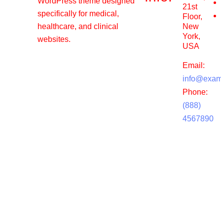
WordPress theme designed
21st
specifically for medical,
Floor,
healthcare, and clinical
New
York,
websites.
USA
Email:
info@exam
Phone:
(888)
4567890