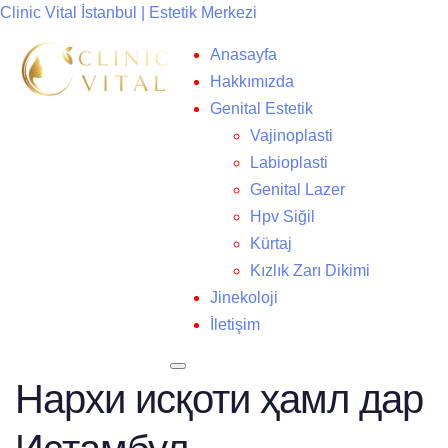
Clinic Vital İstanbul | Estetik Merkezi
Anasayfa
Hakkımızda
Genital Estetik
Vajinoplasti
Labioplasti
Genital Lazer
Hpv Siğil
Kürtaj
Kızlık Zarı Dikimi
Jinekoloji
İletişim
Нархи исқоти ҳамл дар