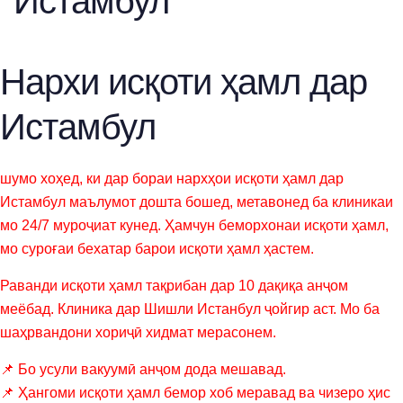
Истамбул
Нархи исқоти ҳамл дар
Истамбул
шумо хоҳед, ки дар бораи нархҳои исқоти ҳамл дар
Истамбул маълумот дошта бошед, метавонед ба клиникаи
мо 24/7 муроҷиат кунед. Ҳамчун беморхонаи исқоти ҳамл,
мо суроғаи бехатар барои исқоти ҳамл ҳастем.
Раванди исқоти ҳамл тақрибан дар 10 дақиқа анҷом
меёбад. Клиника дар Шишли Истанбул ҷойгир аст. Мо ба
шаҳрвандони хориҷӣ хидмат мерасонем.
📌 Бо усули вакуумӣ анҷом дода мешавад.
📌 Ҳангоми исқоти ҳамл бемор хоб меравад ва чизеро ҳис