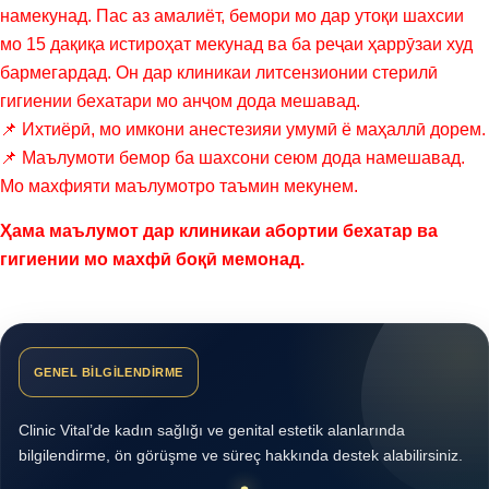
намекунад. Пас аз амалиёт, бемори мо дар утоқи шахсии
мо 15 дақиқа истироҳат мекунад ва ба реҷаи ҳаррӯзаи худ
бармегардад. Он дар клиникаи литсензионии стерилӣ
гигиении бехатари мо анҷом дода мешавад.
📌 Ихтиёрӣ, мо имкони анестезияи умумӣ ё маҳаллӣ дорем.
📌 Маълумоти бемор ба шахсони сеюм дода намешавад.
Мо махфияти маълумотро таъмин мекунем.
Ҳама маълумот дар клиникаи абортии бехатар ва
гигиении мо махфӣ боқӣ мемонад.
GENEL BİLGİLENDİRME
Clinic Vital’de kadın sağlığı ve genital estetik alanlarında
bilgilendirme, ön görüşme ve süreç hakkında destek alabilirsiniz.