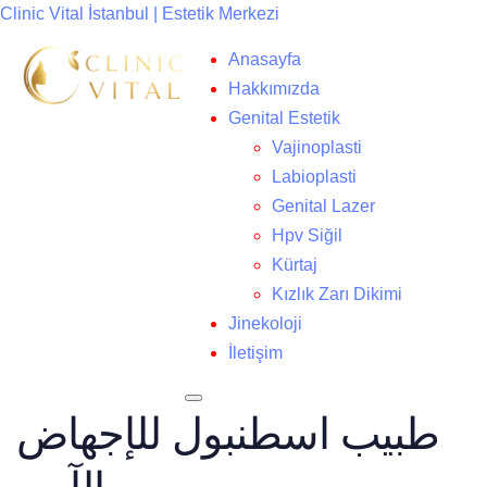
Clinic Vital İstanbul | Estetik Merkezi
Anasayfa
Hakkımızda
Genital Estetik
Vajinoplasti
Labioplasti
Genital Lazer
Hpv Siğil
Kürtaj
Kızlık Zarı Dikimi
Jinekoloji
İletişim
طبيب اسطنبول للإجهاض