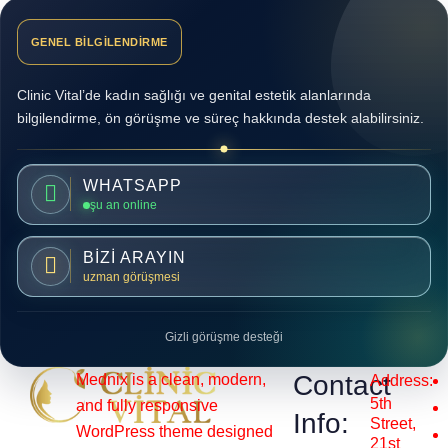
GENEL BİLGİLENDİRME
Clinic Vital’de kadın sağlığı ve genital estetik alanlarında
bilgilendirme, ön görüşme ve süreç hakkında destek alabilirsiniz.
WHATSAPP
şu an online
BİZİ ARAYIN
uzman görüşmesi
Gizli görüşme desteği
Contact
Mednix is a clean, modern,
Address:
5th
and fully responsive
Info:
Street,
WordPress theme designed
21st