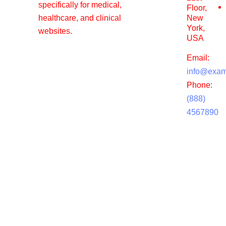
specifically for medical,
Floor,
healthcare, and clinical
New
York,
websites.
USA
Email:
info@exam
Phone:
(888)
4567890