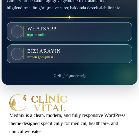
Clinic Vital’de kadın sağlığı ve genital estetik alanlarında
bilgilendirme, ön görüşme ve süreç hakkında destek alabilirsiniz.
WHATSAPP
şu an online
BİZİ ARAYIN
uzman görüşmesi
Gizli görüşme desteği
Mednix is a clean, modern, and fully responsive WordPress
theme designed specifically for medical, healthcare, and
clinical websites.