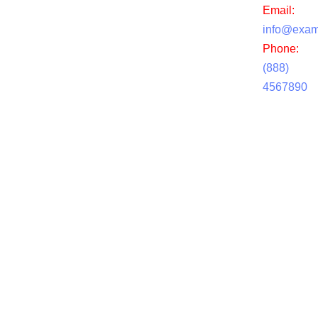
Email:
info@exam
Phone:
(888)
4567890