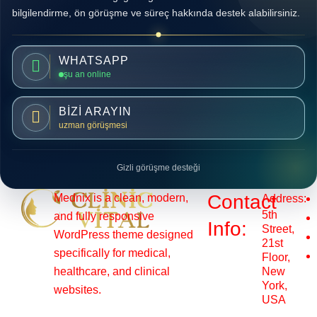
bilgilendirme, ön görüşme ve süreç hakkında destek alabilirsiniz.
WHATSAPP
şu an online
BİZİ ARAYIN
uzman görüşmesi
Gizli görüşme desteği
Contact
Mednix is a clean, modern,
Address:
5th
and fully responsive
Info:
Street,
WordPress theme designed
21st
specifically for medical,
Floor,
healthcare, and clinical
New
York,
websites.
USA