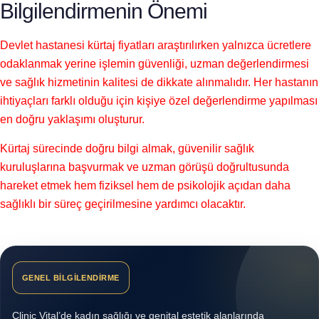
Bilgilendirmenin Önemi
Devlet hastanesi kürtaj fiyatları araştırılırken yalnızca ücretlere
odaklanmak yerine işlemin güvenliği, uzman değerlendirmesi
ve sağlık hizmetinin kalitesi de dikkate alınmalıdır. Her hastanın
ihtiyaçları farklı olduğu için kişiye özel değerlendirme yapılması
en doğru yaklaşımı oluşturur.
Kürtaj sürecinde doğru bilgi almak, güvenilir sağlık
kuruluşlarına başvurmak ve uzman görüşü doğrultusunda
hareket etmek hem fiziksel hem de psikolojik açıdan daha
sağlıklı bir süreç geçirilmesine yardımcı olacaktır.
GENEL BİLGİLENDİRME
Clinic Vital’de kadın sağlığı ve genital estetik alanlarında