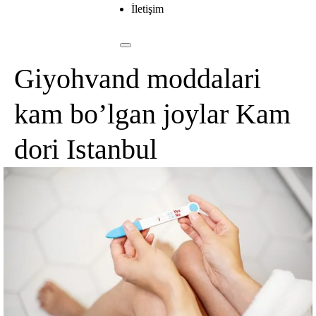
İletişim
Giyohvand moddalari
kam bo’lgan joylar Kam
dori Istanbul