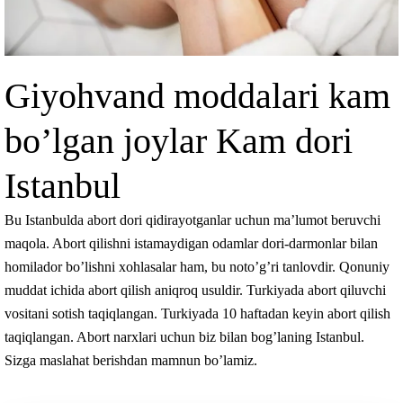
Giyohvand moddalari kam
bo’lgan joylar Kam dori
Istanbul
Bu Istanbulda abort dori qidirayotganlar uchun ma’lumot beruvchi
maqola. Abort qilishni istamaydigan odamlar dori-darmonlar bilan
homilador bo’lishni xohlasalar ham, bu noto’g’ri tanlovdir. Qonuniy
muddat ichida abort qilish aniqroq usuldir. Turkiyada abort qiluvchi
vositani sotish taqiqlangan. Turkiyada 10 haftadan keyin abort qilish
taqiqlangan. Abort narxlari uchun biz bilan bog’laning Istanbul.
Sizga maslahat berishdan mamnun bo’lamiz.