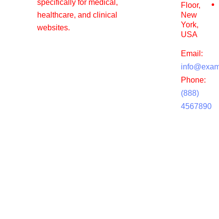
specifically for medical,
Floor,
healthcare, and clinical
New
York,
websites.
USA
Email:
info@exam
Phone:
(888)
4567890