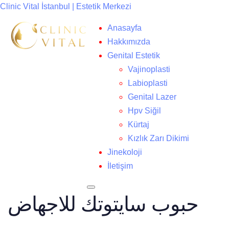
Clinic Vital İstanbul | Estetik Merkezi
Anasayfa
Hakkımızda
Genital Estetik
Vajinoplasti
Labioplasti
Genital Lazer
Hpv Siğil
Kürtaj
Kızlık Zarı Dikimi
Jinekoloji
İletişim
حبوب سايتوتك للاجهاض