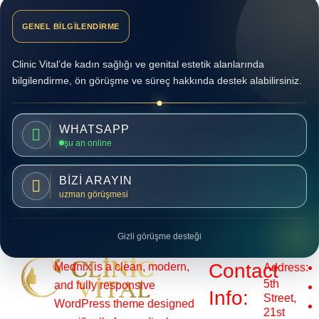
GENEL BİLGİLENDİRME
Clinic Vital’de kadın sağlığı ve genital estetik alanlarında
bilgilendirme, ön görüşme ve süreç hakkında destek alabilirsiniz.
WHATSAPP
şu an online
BİZİ ARAYIN
uzman görüşmesi
Gizli görüşme desteği
Contact
Mednix is a clean, modern,
Address:
5th
and fully responsive
Info:
Street,
WordPress theme designed
21st