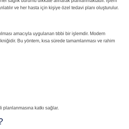
 genel sağlık durumu dikkate alınarak planlanmaktadır. İşlem
latılır ve her hasta için kişiye özel tedavi planı oluşturulur.
rılması amacıyla uygulanan tıbbi bir işlemdir. Modern
tekniğidir. Bu yöntem, kısa sürede tamamlanması ve rahim
 planlanmasına katkı sağlar.
?