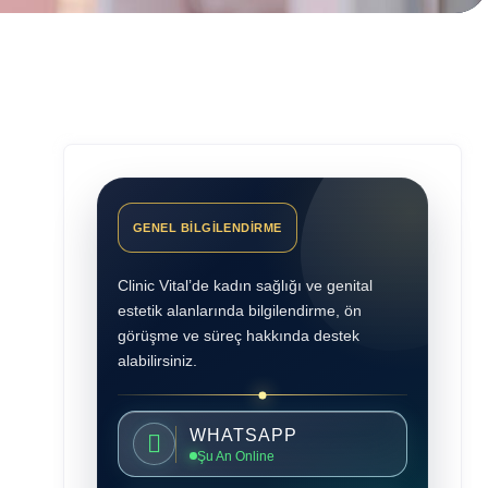
GENEL BİLGİLENDİRME
Clinic Vital’de kadın sağlığı ve genital
estetik alanlarında bilgilendirme, ön
görüşme ve süreç hakkında destek
alabilirsiniz.
WHATSAPP
Şu An Online