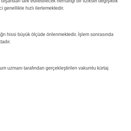
şarıdan fark edilebilecek herhangi bir fiziksel değişiklik
genellikle hızlı ilerlemektedir.
ağrı hissi büyük ölçüde önlenmektedir. İşlem sonrasında
tadır.
oğum uzmanı tarafından gerçekleştirilen vakumlu kürtaj